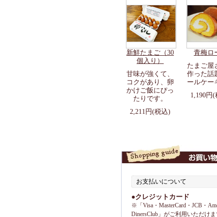
新鮮たまご（30
青梅ロ
個入り）
たまご屋
甘味が強くて、
作った話
コクがあり、卵
ールケー
かけご飯にぴっ
1,190円
たりです。
2,211円(税込)
お支払いについて
●クレジットカード
※「Visa・MasterCard・JCB・Amer
DinersClub」がご利用いただけ