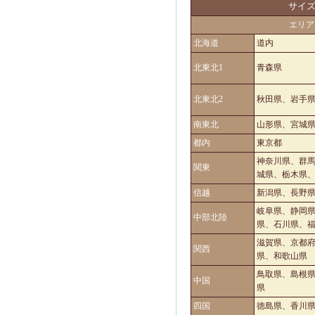
サイ
エリア
北海道
道内
北東北1
青森県
北東北2
秋田県、岩手
南東北
山形県、宮城
都内
東京都
神奈川県、群
関東
城県、栃木県
信越
新潟県、長野
岐阜県、静岡
中部北陸
県、石川県、
滋賀県、京都
関西
県、和歌山県
鳥取県、島根
中国
県
四国
徳島県、香川