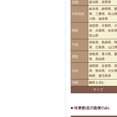
信越
新潟県、長野県
岐阜県、静岡県、
中部北陸
県、三重県、富山
川県、福井県
滋賀県、京都府、
関西
府、兵庫県、奈良
歌山県
鳥取県、島根県、
中国
県、広島県、山口
徳島県、香川県、
四国
県、高知県
福岡県、佐賀県、
九州
県、熊本県、大分
崎県、鹿児島県
沖縄
離島も含む
サイズ
■ 冷凍便(佐川急便のみ)