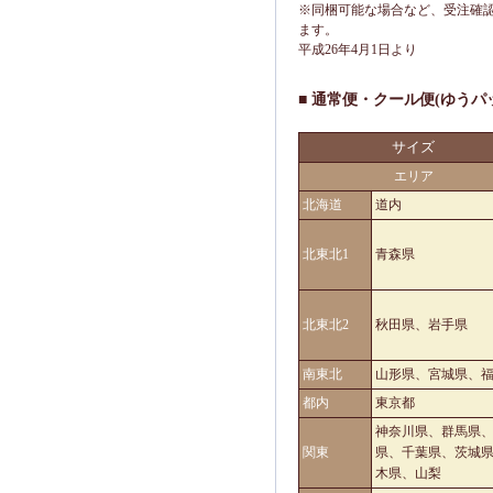
※同梱可能な場合など、受注確
ます。
平成26年4月1日より
■ 通常便・クール便(ゆうパ
サイズ
エリア
北海道
道内
北東北1
青森県
北東北2
秋田県、岩手県
南東北
山形県、宮城県、
都内
東京都
神奈川県、群馬県
関東
県、千葉県、茨城
木県、山梨