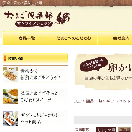
安全・安心で美味しい卵。
お買い物
TOP
>
商品一覧
> ギフトセット
表示順序：
おすすめ順
価格順