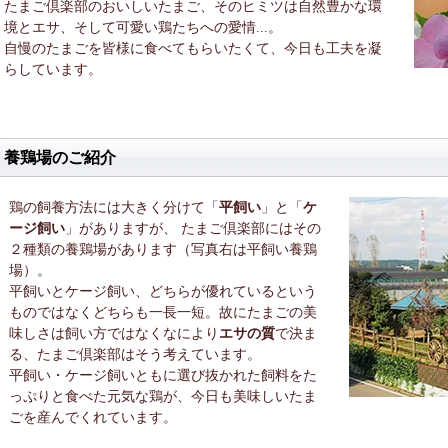
たまご倶楽部のおいしいたまご、そのヒミツは自然豊かな環
境とエサ、そして可愛い鶏たちへの愛情...。
自慢のたまごを皆様に食べてもらいたくて、今日も工夫を凝
らしています。
養鶏場のご紹介
鶏の飼養方法には大きく分けて「
平飼い
」と「
ケ
ージ飼い
」がありますが、 たまご倶楽部にはその
２種類の養鶏場があります（写真右は平飼い養鶏
場）。
平飼いとケージ飼い、どちらが優れているという
ものではなくどちらも一長一短。故にたまごの美
味しさは飼い方ではなくなにより
エサの質
で決ま
る、たまご倶楽部はそう考えています。
平飼い・ケージ飼いともに選び抜かれた飼料をた
っぷりと食べた元気な鶏が、今日も美味しいたま
ごを産んでくれています。