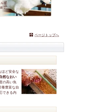
レルギ
値で
ページトップへ
なほど安全な
自然なおい
度の高い魚
栄養豊富な自
応できる内