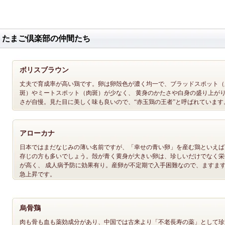
たまご倶楽部の仲間たち
ボリスブラウン
丈夫で育成率が高い鶏です。卵は卵殻色が濃く均一で、ブラッドスポット（
斑）やミートスポット（肉斑）が少なく、 黄身のかたさや白身の盛り上が
さが自慢。見た目に美しく味も良いので、“赤玉鶏の王者”と呼ばれています
アローカナ
日本ではまだなじみの薄い名前ですが、「幸せの青い卵」を産む鶏といえば
存じの方も多いでしょう。殻が青く黄身が大きい卵は、珍しいだけでなく栄
が高く、 成人病予防に効果有り。産卵が不定期で入手困難なので、ますま
急上昇です。
烏骨鶏
肉も骨も血も薬効成分があり、中国では古来より「不老長寿の薬」として珍