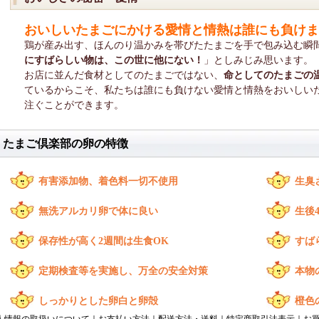
おいしいたまごにかける愛情と情熱は誰にも負けま
鶏が産み出す、ほんのり温かみを帯びたたまごを手で包み込む瞬
にすばらしい物は、この世に他にない！
」としみじみ思います。
お店に並んだ食材としてのたまごではない、
命としてのたまごの
ているからこそ、私たちは誰にも負けない愛情と情熱をおいしい
注ぐことができます。
たまご倶楽部の卵の特徴
有害添加物、着色料一切不使用
生臭
無洗アルカリ卵で体に良い
生後
保存性が高く2週間は生食OK
すば
定期検査等を実施し、万全の安全対策
本物
しっかりとした卵白と卵殻
橙色