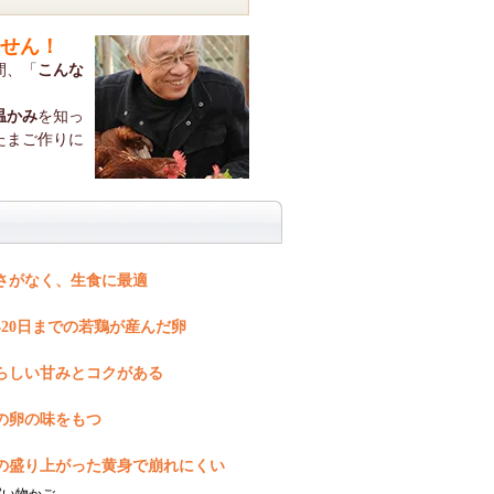
せん！
間、「
こんな
温かみ
を知っ
たまご作りに
さがなく、生食に最適
420日までの若鶏が産んだ卵
らしい甘みとコクがある
の卵の味をもつ
の盛り上がった黄身で崩れにくい