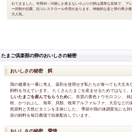
れてきました。年間40～50個しか産まない小ぶりの卵は濃厚な旨味で、 ア
ー抑制や抗菌、抗コレステロール作用があります。神秘的な姿と卵の希少価
大人気。
たまご倶楽部の卵のおいしさの秘密
おいしさの秘密 餌
鶏の健康を一番に考え、薬剤を使用せず私たちが食べても大丈夫
飼料を与えています。 たくさんたまごを産ませるためではなく、
しいたまごを産んでもらうため
に、良質の黄色トウモロコシ、 純
粉、かつおぶし、海草、貝類、牧草アルファルファ、大豆などの
然原料と天然ビタミンを主体にした、 季節や鶏の体調変化にも対
容の飼料を毎日農場で自家配合しています。
おいしさの秘密 愛情