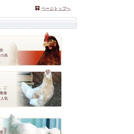
ページトップへ
血
りの高
。
、ご
養価
す人気
重さ