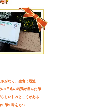
臭さがなく、生食に最適
後420日迄の若鶏が産んだ卵
ばらしい甘みとこくがある
物の卵の味をもつ