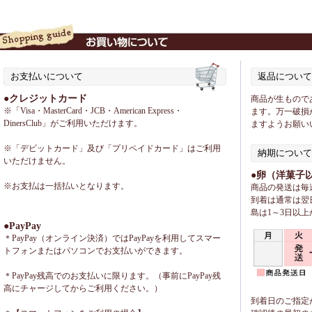
お支払いについて
返品について
●クレジットカード
商品が生もので
※「Visa・MasterCard・JCB・American Express・
ます。万一破損
DinersClub」がご利用いただけます。
ますようお願い
※「デビットカード」及び「プリペイドカード」はご利用
納期について
いただけません。
●卵（洋菓子
※お支払は一括払いとなります。
商品の発送は毎
到着は通常は翌
島は1～3日以
●PayPay
＊PayPay（オンライン決済）ではPayPayを利用してスマー
トフォンまたはパソコンでお支払いができます。
＊PayPay残高でのお支払いに限ります。（事前にPayPay残
高にチャージしてからご利用ください。）
到着日のご指定