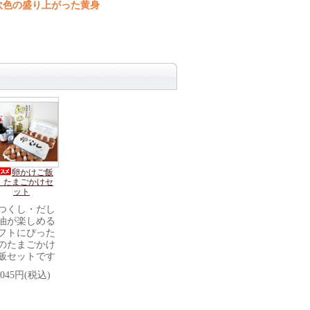
吹色の盛り上がった黄身
卵かけご飯
 たまごかけセ
ット
つくし・だし
油が楽しめる
フトにぴった
のたまごかけ
飯セットです
,045円(税込)