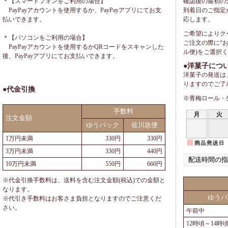
＊【スマートフォンをご利用の場合】
確認後の最初の
PayPayアカウントを使用するか、PayPayアプリにてお支
到着日のご指定
払いできます。
応します。
ご希望によりク
＊【パソコンをご利用の場合】
ご注文の際に“
PayPayアカウントを使用するかQRコードをスキャンした
ル便)をご選択
後、PayPayアプリにてお支払いできます。
●洋菓子につ
洋菓子の発送は
りますのでご了
●代金引換
※青梅ロール・
手数料
注文金額
ゆうパック
佐川急便
1万円未満
330円
330円
3万円未満
330円
440円
配送時間の指
10万円未満
550円
660円
※代金引換手数料は、送料を含む注文金額(税込)での金額と
なります。
ゆうパ
※代引き手数料はお客さま負担となりますのでご注意くだ
さい。
午前中
12時頃～14時