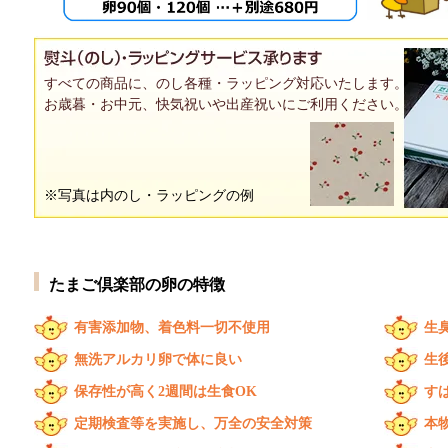
すべての商品に、のし各種・ラッピング対応いたします。
お歳暮・お中元、快気祝いや出産祝いにご利用ください。
※写真は内のし・ラッピングの例
たまご倶楽部の卵の特徴
有害添加物、着色料一切不使用
生
無洗アルカリ卵で体に良い
生
保存性が高く2週間は生食OK
す
定期検査等を実施し、万全の安全対策
本